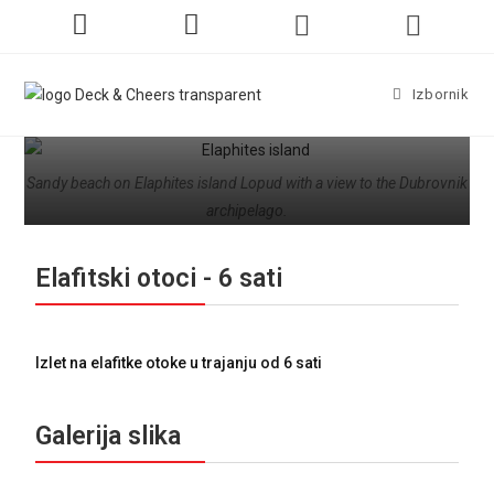
Izbornik
Sandy beach on Elaphites island Lopud with a view to the Dubrovnik
archipelago.
Elafitski otoci - 6 sati
Izlet na elafitke otoke u trajanju od 6 sati
Galerija slika