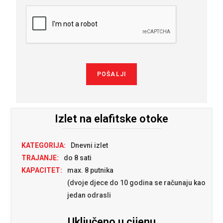
POŠALJI
Phone
Number
*
Izlet na elafitske otoke
KATEGORIJA:
Dnevni izlet
TRAJANJE:
do 8 sati
KAPACITET:
max. 8 putnika
(dvoje djece do 10 godina se računaju kao
jedan odrasli
Uključeno u cijenu