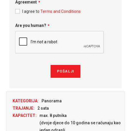
Agreement
*
I agree to
Terms and Conditions
Business
Are you human?
*
Email
*
POŠALJI
KATEGORIJA:
Panorama
TRAJANJE:
2 sata
KAPACITET:
max. 8 putnika
(dvoje djece do 10 godina se računaju kao
jedan odrasli