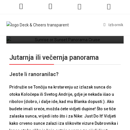
Izbornik
Jutarnja ili večernja panorama
Jeste li ranoranilac?
Pridružie se Tončiju na krstarenju uz izlazak sunca do
otoka Koločepa ili Svetog Andrije, gdje je nekada išao u
ribolov (dobro, i dalje ide, kad mu Blanka dopusti:). Ako
budete imali sreće, možda ćete vidjeti dupine! Što se tiče
zalaska sunca, vrijedi isto što i za Nike: Just Do It! Vidjeti
kako crveno sunce zalazi iza slikovite vizure Dubrovnika i