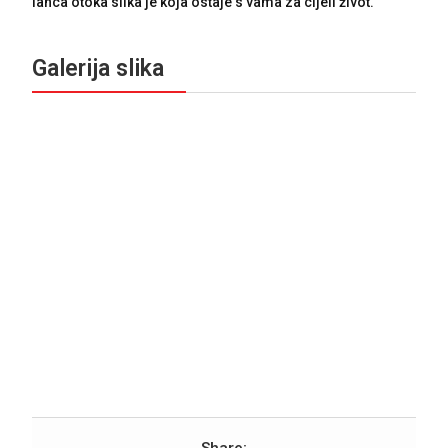
lanca otoka slika je koja ostaje s vama za cijeli život.
Galerija slika
Share: